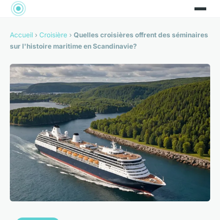
Accueil
›
Croisière
›
Quelles croisières offrent des séminaires
sur l'histoire maritime en Scandinavie?