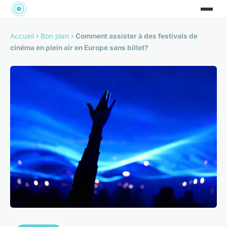
Accueil
›
Bon plan
›
Comment assister à des festivals de
cinéma en plein air en Europe sans billet?