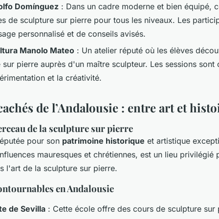
olfo Domínguez
: Dans un cadre moderne et bien équipé, c
es de sculpture sur pierre pour tous les niveaux. Les partici
sage personnalisé et de conseils avisés.
ultura Manolo Mateo
: Un atelier réputé où les élèves décou
e sur pierre auprès d'un maître sculpteur. Les sessions son
érimentation et la créativité.
cachés de l’Andalousie : entre art et histo
erceau de la sculpture sur pierre
 réputée pour son
patrimoine historique
et artistique except
nfluences mauresques et chrétiennes, est un lieu privilégié p
 l'art de la sculpture sur pierre.
contournables en Andalousie
e de Sevilla
: Cette école offre des cours de sculpture sur 