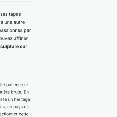
 ses tapas
re une autre
 passionnés par
ouvez affiner
sculpture sur
site patience et
tière brute. En
issé un héritage
es, ce pays est
ectionner cette