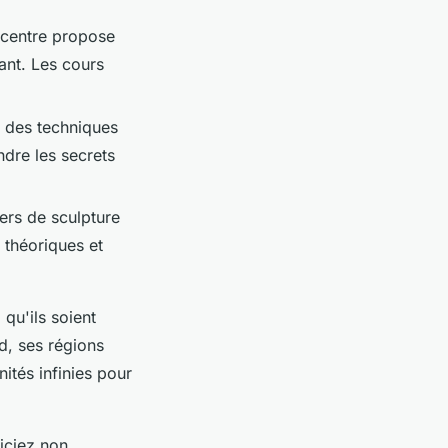
 centre propose
ant. Les cours
n des techniques
ndre les secrets
ers de sculpture
 théoriques et
 qu'ils soient
d, ses régions
ités infinies pour
iciez non