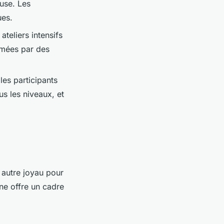
ouse. Les
ues.
teliers intensifs
imées par des
les participants
s les niveaux, et
n autre joyau pour
ne offre un cadre