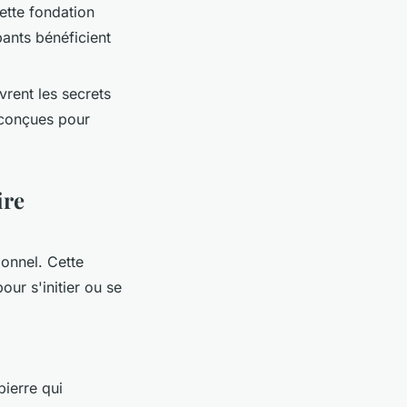
ette fondation
pants bénéficient
vrent les secrets
t conçues pour
ire
ionnel. Cette
our s'initier ou se
pierre qui