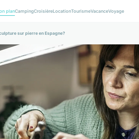
on plan
Camping
Croisière
Location
Tourisme
Vacance
Voyage
sculpture sur pierre en Espagne?