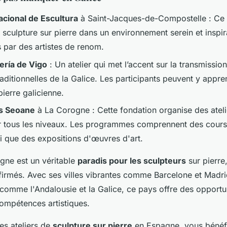
acional de Escultura
à Saint-Jacques-de-Compostelle : Ce
e sculpture sur pierre dans un environnement serein et inspir
 par des artistes de renom.
ería de Vigo
: Un atelier qui met l’accent sur la transmissio
raditionnelles de la Galice. Les participants peuvent y appre
 pierre galicienne.
is Seoane
à La Corogne : Cette fondation organise des ateli
ur tous les niveaux. Les programmes comprennent des cours
si que des expositions d'œuvres d'art.
gne est un véritable
paradis pour les sculpteurs
sur pierre,
irmés. Avec ses villes vibrantes comme Barcelone et Madri
 comme l'Andalousie et la Galice, ce pays offre des opportun
ompétences artistiques.
es ateliers de
sculpture sur pierre
en Espagne, vous bénéf