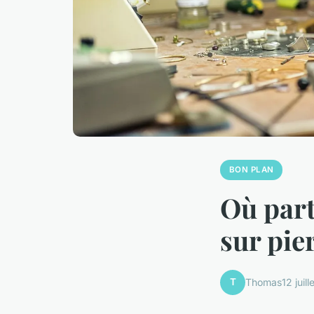
BON PLAN
Où part
sur pie
T
Thomas
12 juil